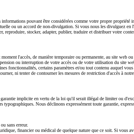
es informations pouvant être considérées comme votre propre propriété i
tuelle ou un accord de non-divulgation. Si vous nous les divulguez en l
, reproduire, stocker, adapter, publier, traduire et distribuer votre cont
t moment l'accès, de manière temporaire ou permanente, au site web ou 
pension ou interruption de votre accès ou de votre utilisation du site w
nes fonctionnalités, certains paramètres et/ou tout contenu auquel vous
urner, ni tenter de contourner les mesures de restriction d'accès à notre
antie implicite en vertu de la loi qu'il serait illégal de limiter ou d'exc
s typographiques. Nous déclinons expressément toute garantie, expresse ou
ou sans erreur.
 juridique, financier ou médical de quelque nature que ce soit. Si vous a