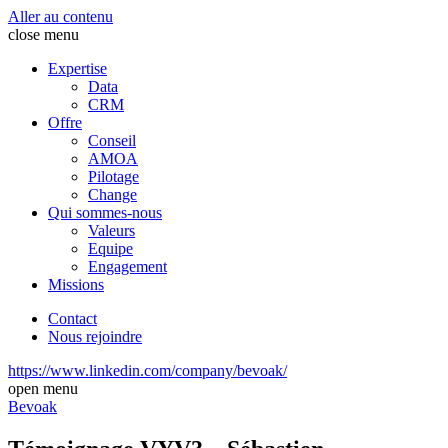
Aller au contenu
close menu
Expertise
Data
CRM
Offre
Conseil
AMOA
Pilotage
Change
Qui sommes-nous
Valeurs
Equipe
Engagement
Missions
Contact
Nous rejoindre
https://www.linkedin.com/company/bevoak/
open menu
Bevoak